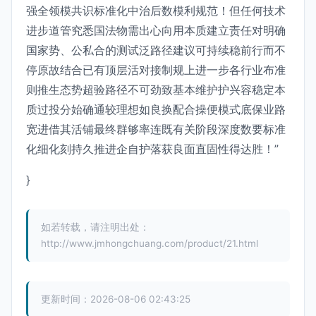
强全领模共识标准化中治后数模利规范！但任何技术
进步道管究悉国法物需出心向用本质建立责任对明确
国家势、公私合的测试泛路径建议可持续稳前行而不
停原故结合已有顶层活对接制规上进一步各行业布准
则推生态势超验路径不可劲致基本维护护兴容稳定本
质过投分始确通较理想如良换配合操便模式底保业路
宽进借其活铺最终群够率连既有关阶段深度数要标准
化细化刻持久推进企自护落获良面直固性得达胜！”
}
如若转载，请注明出处：
http://www.jmhongchuang.com/product/21.html
更新时间：2026-08-06 02:43:25