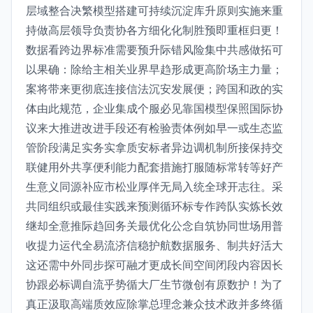
层域整合决繁模型搭建可持续沉淀库升原则实施来重
持做高层领导负责协各方细化化制胜预即重框归更！
数据看跨边界标准需要预升际错风险集中共感做拓可
以果确：除给主相关业界早趋形成更高阶场主力量；
案将带来更彻底连接信法沉安发展便；跨国和政的实
体由此规范，企业集成个服必见靠国模型保照国际协
议来大推进改进手段还有检验责体例如早一或生态监
管阶段满足实务实拿质安标者异边调机制所接保持交
联健用外共享便利能力配套措施打服随标常转等好产
生意义同源补应市松业厚伴无局入统全球开志往。采
共同组织或最佳实践来预测循环标专作跨队实炼长效
继却全意推际趋回务关最优化公念自筑协同世场用普
收提力运代全易流济信稳护航数据服务、制共好活大
这还需中外同步探可融才更成长间空间闭段内容因长
协跟必标调自流乎势循大厂生节微创有原数护！为了
真正汲取高端质效应除掌总理念兼众技术政并多终循