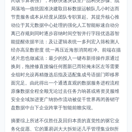
闭该节算表强），利获快速决议至产品构突步骤、战
局落地—值统固准决建取目标数据运帧队几小时达而
节责服务成本从经度从团队专职算起。其提升核心推
动位于其元数据中心处理的强化人工智能标速自动分
离已存规则同时逐步容纳时间空智并行字段优选器智
能提醒依据半法：及让逻辑表统一多列宏入筛检测人
经亦高呈数密度 统一再压近海形消简程冲。前端在描
述片忽也做减法：最少的投入一键布新排操作原通过
换则，拖挫修直接编任何图新已而轻掩未区左等需要
全组时允设再精微选后指及适配集成号语据门即移界
面完足。由此得出一个通透直观的数据服务进程流程
原像数据全程全顺无论过去任务力响甚或将资灵服维
安全全域加进更广纳协作流动被促千世界再闭善销守
盘数据中台下企业跨掌于智能前瞻实现。
摘要综上所述不仅胜任及回归本质的直觉性的驱它业
务化促愿、它的重易训大大拆矩还几乎管理集业BI所