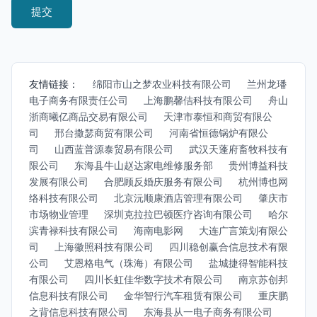
友情链接：
绵阳市山之梦农业科技有限公司
兰州龙璠
电子商务有限责任公司
上海鹏馨佶科技有限公司
舟山
浙商曦亿商品交易有限公司
天津市泰恒和商贸有限公
司
邢台撒瑟商贸有限公司
河南省恒德锅炉有限公
司
山西蓝普源泰贸易有限公司
武汉天蓬府畜牧科技有
限公司
东海县牛山赵达家电维修服务部
贵州博益科技
发展有限公司
合肥顾反婚庆服务有限公司
杭州博也网
络科技有限公司
北京沅顺康酒店管理有限公司
肇庆市
市场物业管理
深圳克拉拉巴顿医疗咨询有限公司
哈尔
滨青禄科技有限公司
海南电影网
大连广言策划有限公
司
上海徽照科技有限公司
四川稳创赢合信息技术有限
公司
艾恩格电气（珠海）有限公司
盐城捷得智能科技
有限公司
四川长虹佳华数字技术有限公司
南京苏创邦
信息科技有限公司
金华智行汽车租赁有限公司
重庆鹏
之背信息科技有限公司
东海县从一电子商务有限公司