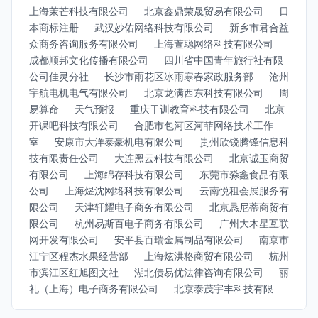
上海茉芒科技有限公司
北京鑫鼎荣晟贸易有限公司
日
本商标注册
武汉妙佑网络科技有限公司
新乡市君合益
众商务咨询服务有限公司
上海萱聪网络科技有限公司
成都顺邦文化传播有限公司
四川省中国青年旅行社有限
公司佳灵分社
长沙市雨花区冰雨寒春家政服务部
沧州
宇航电机电气有限公司
北京龙满西东科技有限公司
周
易算命
天气预报
重庆干训教育科技有限公司
北京
开课吧科技有限公司
合肥市包河区河菲网络技术工作
室
安康市大洋泰豪机电有限公司
贵州欣锐腾锋信息科
技有限责任公司
大连黑云科技有限公司
北京诚玉商贸
有限公司
上海绵存科技有限公司
东莞市淼鑫食品有限
公司
上海煜沈网络科技有限公司
云南悦租会展服务有
限公司
天津轩耀电子商务有限公司
北京恳尼蒂商贸有
限公司
杭州易斯百电子商务有限公司
广州大木星互联
网开发有限公司
安平县百瑞金属制品有限公司
南京市
江宁区程杰水果经营部
上海炫洪格商贸有限公司
杭州
市滨江区红旭图文社
湖北债易优法律咨询有限公司
丽
礼（上海）电子商务有限公司
北京泰茂宇丰科技有限